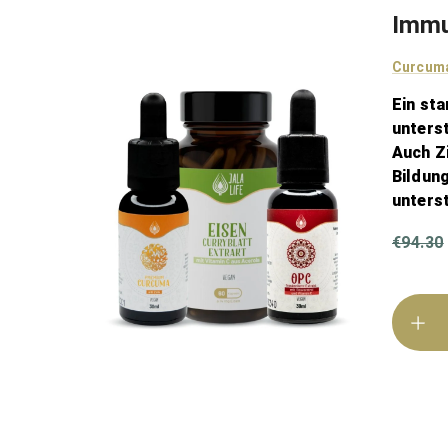
Immu
Curcum
Ein st
unterst
Auch Zi
Bildun
unterst
€94.30