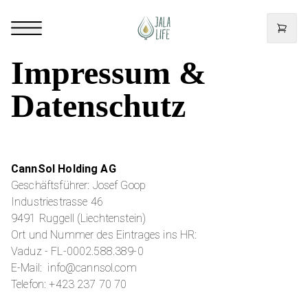
Impressum &
Datenschutz
CannSol Holding AG
Geschäftsführer: Josef Goop
Industriestrasse 46
9491 Ruggell (Liechtenstein)
Ort und Nummer des Eintrages ins HR:
Vaduz - FL-0002.588.389-0
E-Mail: info@cannsol.com
Telefon: +423 237 70 70