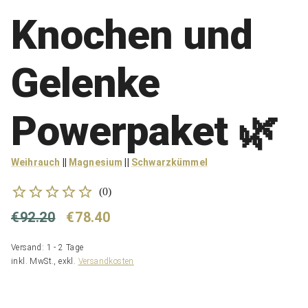
Knochen und
Gelenke
Powerpaket 🌿
Weihrauch
||
Magnesium
||
Schwarzkümmel
(
0
)
€92.20
€78.40
Versand: 1 - 2 Tage
inkl. MwSt., exkl.
Versandkosten