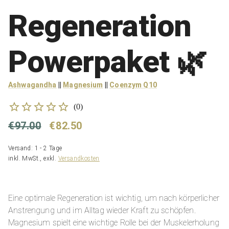
Regeneration
Powerpaket 🌿
Ashwagandha
||
Magnesium
||
Coenzym Q10
(
0
)
€97.00
€82.50
Versand: 1 - 2 Tage
inkl. MwSt., exkl.
Versandkosten
Eine optimale Regeneration ist wichtig, um nach körperlicher
Anstrengung und im Alltag wieder Kraft zu schöpfen.
Magnesium spielt eine wichtige Rolle bei der Muskelerholung