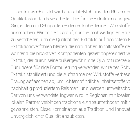
Unser Ingwer-Extrakt wird ausschließlich aus den Rhizome
Qualitätsstandards verarbeitet. Die für die Extraktion ausg
Gingerolen und Shogaolen – den entscheidenden Wirkstoffen,
ausmachen. Wir achten darauf, nur die hochwertigsten Rh
zu verarbeiten, um die Qualität des Extrakts auf höchstem N
Extraktionsverfahren bleiben die natürlichen Inhaltsstoffe d
während die bioaktiven Komponenten gezielt angereichert w
Extrakt, der durch seine außergewöhnliche Qualität überzeu
Für unsere flüssige Formulierung verwenden wir reines S
Extrakt stabilisiert und die Aufnahme der Wirkstoffe verbess
Braunglasflaschen ab, um lichtempfindliche Inhaltsstoffe v
nachhaltig produziertem Reismehl und werden umweltschon
Der von uns verwendete Ingwer wird in Regionen mit ideal
lokalen Partner verbinden traditionelle Anbaumethoden mit
gewährleisten. Diese Kombination aus Tradition und Innovat
unvergleichlicher Qualität anzubieten.