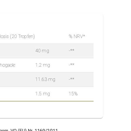
dosis (20 Tropfen)
% NRV*
40 mg
-**
Shogaole
1.2 mg
-**
11.63 mg
-**
1.5 mg
15%
gem. VO (EU) Nr. 1169/2011