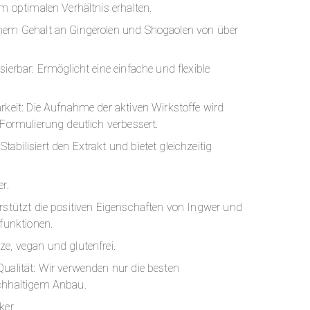
em optimalen Verhältnis erhalten.
hem Gehalt an Gingerolen und Shogaolen von über
ierbar: Ermöglicht eine einfache und flexible
rkeit: Die Aufnahme der aktiven Wirkstoffe wird
 Formulierung deutlich verbessert.
abilisiert den Extrakt und bietet gleichzeitig
r.
rstützt die positiven Eigenschaften von Ingwer und
rfunktionen.
e, vegan und glutenfrei.
ualität: Wir verwenden nur die besten
chhaltigem Anbau.
ker.