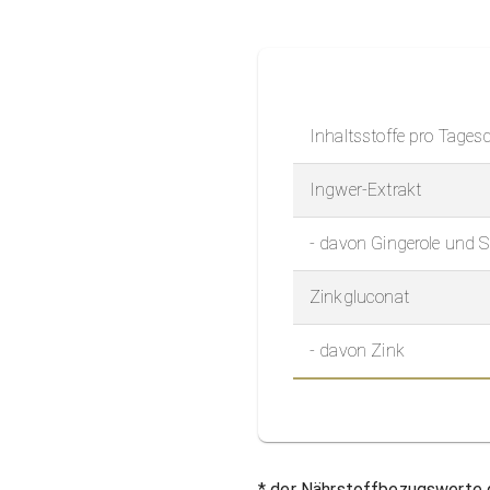
Inhaltsstoffe pro Tages
Ingwer-Extrakt
- davon Gingerole und 
Zinkgluconat
- davon Zink
* der Nährstoffbezugswerte 