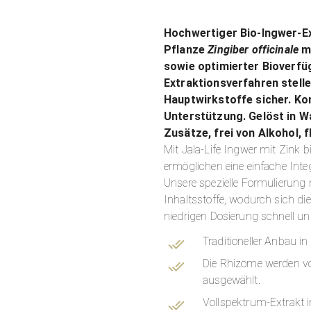
Hochwertiger Bio-Ingwer-E
Pflanze
Zingiber officinale
mi
sowie optimierter Bioverfüg
Extraktionsverfahren stell
Hauptwirkstoffe sicher. Kom
Unterstützung. Gelöst in Wa
Zusätze, frei von Alkohol, 
Mit Jala-Life Ingwer mit Zink 
ermöglichen eine einfache Integ
Unsere spezielle Formulierung
Inhaltsstoffe, wodurch sich die 
niedrigen Dosierung schnell und
Traditioneller Anbau 
Die Rhizome werden von
ausgewählt.
Vollspektrum-Extrakt in