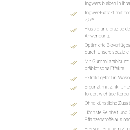
Ingwers bleiben in ihr
Ingwer-Extrakt mit ho
3,5%.
Flüssig und präzise dos
Anwendung.
Optimierte Bioverfügba
durch unsere spezielle
Mit Gummi arabicum: St
präbiotische Effekte.
Extrakt gelöst in Wasse
Ergänzt mit Zink: Unte
fördert wichtige Körpe
Ohne künstliche Zusätz
Höchste Reinheit und Q
Pflanzenstoffe aus na
Frei von jeglichem Zuc