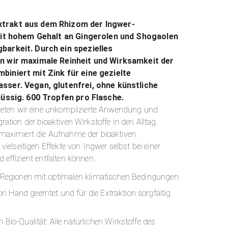
xtrakt aus dem Rhizom der Ingwer-
t hohem Gehalt an Gingerolen und Shogaolen
barkeit. Durch ein spezielles
en wir maximale Reinheit und Wirksamkeit der
biniert mit Zink für eine gezielte
sser. Vegan, glutenfrei, ohne künstliche
flüssig. 600 Tropfen pro Flasche.
bieten wir eine unkomplizierte Anwendung und
ration der bioaktiven Wirkstoffe in den Alltag.
 maximiert die Aufnahme der bioaktiven
vielseitigen Effekte von Ingwer selbst bei einer
 effizient entfalten können.
in Regionen mit optimalen klimatischen Bedingungen
 Hand geerntet und für die Extraktion sorgfältig
 Bio-Qualität: Alle natürlichen Wirkstoffe des