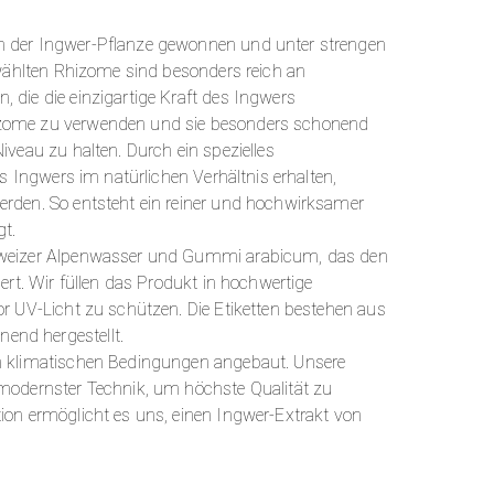
n der Ingwer-Pflanze gewonnen und unter strengen
ewählten Rhizome sind besonders reich an
 die die einzigartige Kraft des Ingwers
izome zu verwenden und sie besonders schonend
iveau zu halten. Durch ein spezielles
es Ingwers im natürlichen Verhältnis erhalten,
erden. So entsteht ein reiner und hochwirksamer
gt.
chweizer Alpenwasser und Gummi arabicum, das den
ert. Wir füllen das Produkt in hochwertige
or UV-Licht zu schützen. Die Etiketten bestehen aus
end hergestellt.
en klimatischen Bedingungen angebaut. Unsere
 modernster Technik, um höchste Qualität zu
ion ermöglicht es uns, einen Ingwer-Extrakt von