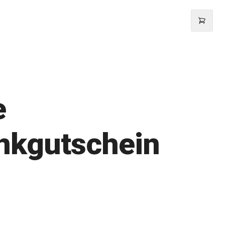
e
nkgutschein