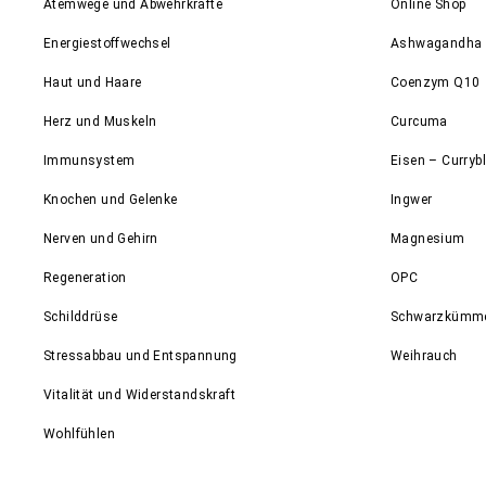
Atemwege und Abwehrkräfte
Online Shop
Energiestoffwechsel
Ashwagandha
Haut und Haare
Coenzym Q10
Herz und Muskeln
Curcuma
Immunsystem
Eisen – Currybl
Knochen und Gelenke
Ingwer
Nerven und Gehirn
Magnesium
Regeneration
OPC
Schilddrüse
Schwarzkümm
Stressabbau und Entspannung
Weihrauch
Vitalität und Widerstandskraft
Wohlfühlen