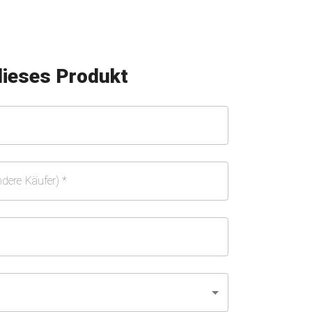
dieses Produkt
ndere Käufer)
*