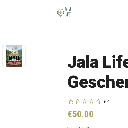
Jala Lif
Gesche
(
0
)
€50.00