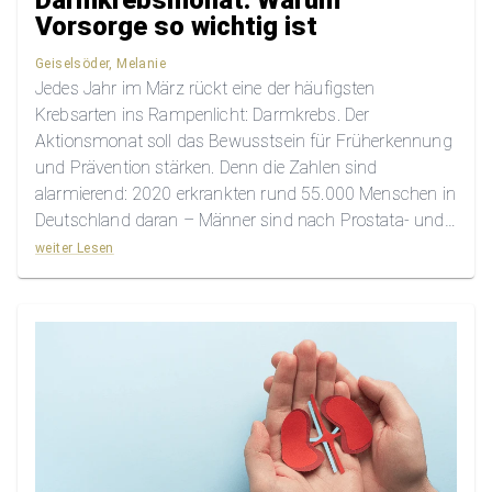
Darmkrebsmonat: Warum
Vorsorge so wichtig ist
Geiselsöder, Melanie
Jedes Jahr im März rückt eine der häufigsten
Krebsarten ins Rampenlicht: Darmkrebs. Der
Aktionsmonat soll das Bewusstsein für Früherkennung
und Prävention stärken. Denn die Zahlen sind
alarmierend: 2020 erkrankten rund 55.000 Menschen in
Deutschland daran – Männer sind nach Prostata- und
Lungenkrebs am dritthäufigsten betroffen, Frauen nach
weiter Lesen
Brustkrebs an zweiter Stelle.