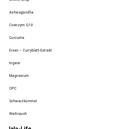
Ashwagandha
Coenzym Q10
Curcuma
Eisen – Curryblatt-Extrakt
Ingwer
Magnesium
OPC
Schwarzkümmel
Weihrauch
Jala-Life