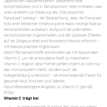
Japanischen Staudenknöterich. Besonders hohe
Konzentrationen sind in französischem Wein enthalten, was
unter anderem zur Erklärung des „Französischen
Paradoxon“ beiträgt – der Beobachtung, dass die Franzosen
trotz einer fettreichen Ernährung eine relativ niedrige Rate an
Herzkrankheiten aufweisen. Aufgrund der potenziellen
herzschützenden Eigenschaften und den positiven Effekten
auf die Zellgesundheit wird Resveratrol intensiv erforscht –
mit beeindruckenden Ergebnissen.
Diese Pflanzenwirkstoffe kombinieren wir mit liposomalen
Vitamin C, um die antioxidative Kraft zu maximieren.
Vitamin C ergänzt diese Formel perfekt, indem es nicht nur
das Immunsystem stärkt, sondern auch die
Kollagenbildung unterstützt – ein entscheidender Faktor für
gesunde Haut, Knochen und Gelenke.
Gesundheitsbezogene Angaben zu Vitamin C (gemäß
EFSA):
Vitamin C trägt bei
zu einer normalen Funktion des Immunsystems