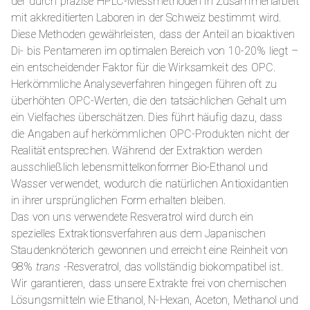
der durch präzise HPLC-Messmethoden in Zusammenarbeit
mit akkreditierten Laboren in der Schweiz bestimmt wird.
Diese Methoden gewährleisten, dass der Anteil an bioaktiven
Di- bis Pentameren im optimalen Bereich von 10-20% liegt –
ein entscheidender Faktor für die Wirksamkeit des OPC.
Herkömmliche Analyseverfahren hingegen führen oft zu
überhöhten OPC-Werten, die den tatsächlichen Gehalt um
ein Vielfaches überschätzen. Dies führt häufig dazu, dass
die Angaben auf herkömmlichen OPC-Produkten nicht der
Realität entsprechen. Während der Extraktion werden
ausschließlich lebensmittelkonformer Bio-Ethanol und
Wasser verwendet, wodurch die natürlichen Antioxidantien
in ihrer ursprünglichen Form erhalten bleiben.
Das von uns verwendete Resveratrol wird durch ein
spezielles Extraktionsverfahren aus dem Japanischen
Staudenknöterich gewonnen und erreicht eine Reinheit von
98%
trans
-Resveratrol, das vollständig biokompatibel ist.
Wir garantieren, dass unsere Extrakte frei von chemischen
Lösungsmitteln wie Ethanol, N-Hexan, Aceton, Methanol und