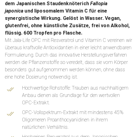
dem Japanischen Staudenknöterich
Fallopia
japonica
und liposomalem Vitamin C für eine
synergistische Wirkung. Gelöst in Wasser. Vegan,
glutenfrei, ohne künstliche Zusätze, frei von Alkohol,
flüssig. 600 Tropfen pro Flasche.
Mit Jala-Life OPC mit Resveratrol und Vitamin C vereinen wir
überaus kraftvolle Antioxidantien in einer leicht anwendbaren
Formulierung. Durch das innovative Herstellungsverfahren
werden die Pflanzenstoffe so veredelt, dass sie vom Körper
besonders gut aufgenommen werden können, ohne dass
eine hohe Dosierung notwendig ist.
Hochwertige Rohstoffe: Trauben aus nachhaltigem
Anbau dienen als Grundlage für den wertvollen
OPC-Extrakt.
OPC-Vollspektrum-Extrakt mit mindestens 45%
Oligomeren Proanthocyanidinen in ihrem
natürlichen Verhältnis.
Hochreines Resveratrol aus dem Japanischen