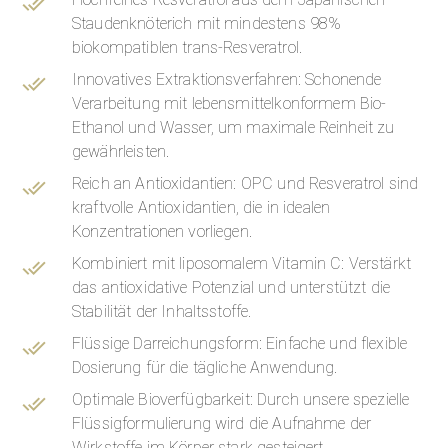
Staudenknöterich mit mindestens 98%
biokompatiblen
trans
-Resveratrol.
Innovatives Extraktionsverfahren: Schonende
Verarbeitung mit lebensmittelkonformem Bio-
Ethanol und Wasser, um maximale Reinheit zu
gewährleisten.
Reich an Antioxidantien: OPC und Resveratrol sind
kraftvolle Antioxidantien, die in idealen
Konzentrationen vorliegen.
Kombiniert mit liposomalem Vitamin C: Verstärkt
das antioxidative Potenzial und unterstützt die
Stabilität der Inhaltsstoffe.
Flüssige Darreichungsform: Einfache und flexible
Dosierung für die tägliche Anwendung.
Optimale Bioverfügbarkeit: Durch unsere spezielle
Flüssigformulierung wird die Aufnahme der
Wirkstoffe im Körper stark gesteigert.