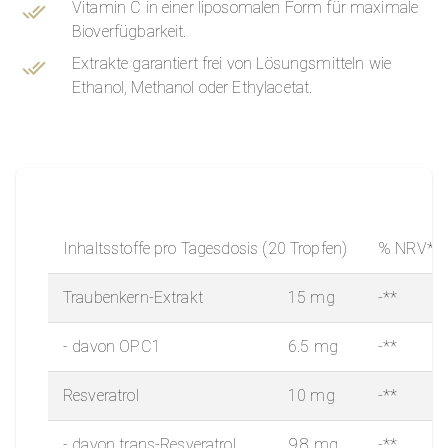
Vitamin C in einer liposomalen Form für maximale
Bioverfügbarkeit.
Extrakte garantiert frei von Lösungsmitteln wie
Ethanol, Methanol oder Ethylacetat.
Inhaltsstoffe pro Tagesdosis (20 Tropfen)
% NRV*
Traubenkern-Extrakt
15 mg
-**
- davon OPC
1
6.5 mg
-**
Resveratrol
10 mg
-**
- davon
trans
-Resveratrol
9.8 mg
-**