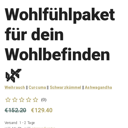
Wohlfühlpaket
für dein
Wohlbefinden
🌿
Weihrauch
||
Curcuma
||
Schwarzkümmel
||
Ashwagandha
(
0
)
€152.20
€129.40
Versand: 1 - 2 Tage