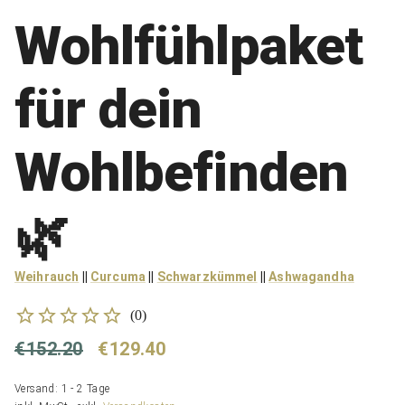
Wohlfühlpaket
für dein
Wohlbefinden
🌿
Weihrauch
||
Curcuma
||
Schwarzkümmel
||
Ashwagandha
(
0
)
€152.20
€129.40
Versand: 1 - 2 Tage