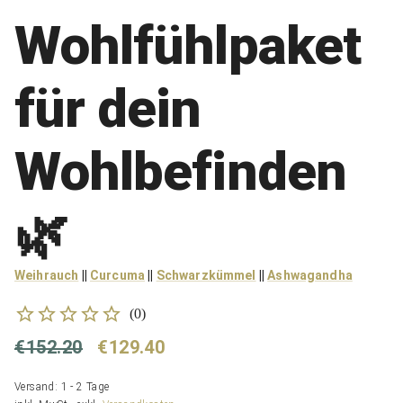
Wohlfühlpaket
für dein
Wohlbefinden
🌿
Weihrauch
||
Curcuma
||
Schwarzkümmel
||
Ashwagandha
(
0
)
€152.20
€129.40
Versand: 1 - 2 Tage